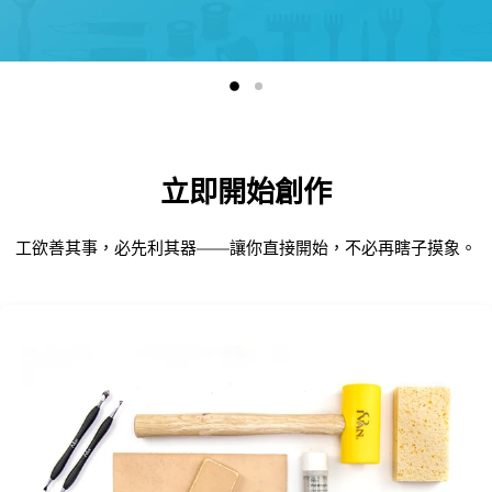
Slide
Slide
2
1
Slide
1
of
2
立即開始創作
工欲善其事，必先利其器——讓你直接開始，不必再瞎子摸象。