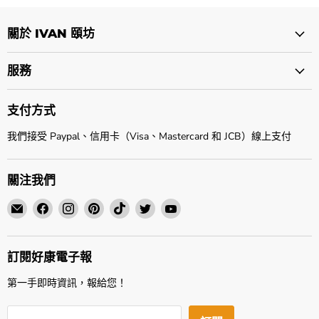
關於 IVAN 頤坊
服務
支付方式
我們接受 Paypal、信用卡（Visa、Mastercard 和 JCB）線上支付
關注我們
Email
Find
Find
Find
Find
Find
Find
頤
us
us
us
us
us
us
坊
on
on
on
on
on
on
企
Facebook
Instagram
Pinterest
TikTok
Twitter
YouTube
訂閱好康電子報
業
第一手即時資訊，報給您！
有
限
公